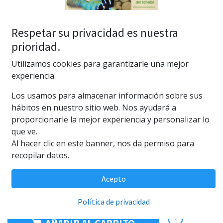
Respetar su privacidad es nuestra
prioridad.
Utilizamos cookies para garantizarle una mejor
experiencia.
Los usamos para almacenar información sobre sus
hábitos en nuestro sitio web. Nos ayudará a
Sera O-Nip Nature Golosina 24
proporcionarle la mejor experiencia y personalizar lo
uds.
que ve.
Al hacer clic en este banner, nos da permiso para
(0 reseña)
recopilar datos.
4,69
€
Acepto
Política de privacidad
AÑADIR AL CARRITO