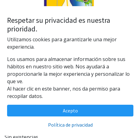
Respetar su privacidad es nuestra
prioridad.
Utilizamos cookies para garantizarle una mejor
experiencia.
Sera Kit Artemia
Los usamos para almacenar información sobre sus
(0 reseña)
hábitos en nuestro sitio web. Nos ayudará a
proporcionarle la mejor experiencia y personalizar lo
Sera Kit Artemia
que ve.
16,19
€
Al hacer clic en este banner, nos da permiso para
recopilar datos.
Acepto
AÑADIR AL CARRITO
Política de privacidad
Sin existencias.