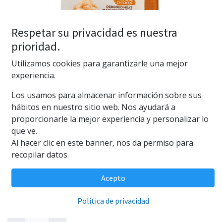
Respetar su privacidad es nuestra
prioridad.
Utilizamos cookies para garantizarle una mejor
experiencia.
Los usamos para almacenar información sobre sus
Natures Variety Original
hábitos en nuestro sitio web. Nos ayudará a
proporcionarle la mejor experiencia y personalizar lo
Medium/Maxi Chicken 10KG
que ve.
Al hacer clic en este banner, nos da permiso para
(0 reseña)
recopilar datos.
Pienso para perros medio/adulto de pollo 10 kg.
Acepto
59,95
€
Política de privacidad