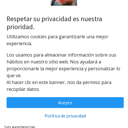
Respetar su privacidad es nuestra
prioridad.
Utilizamos cookies para garantizarle una mejor
experiencia.
Seachem Axolotl Buffer 250ml
Los usamos para almacenar información sobre sus
(0 reseña)
hábitos en nuestro sitio web. Nos ayudará a
proporcionarle la mejor experiencia y personalizar lo
Seachem Axolotl Buffer 250ml
que ve.
15,60
€
Al hacer clic en este banner, nos da permiso para
recopilar datos.
Acepto
AÑADIR AL CARRITO
Política de privacidad
Sin existencias.