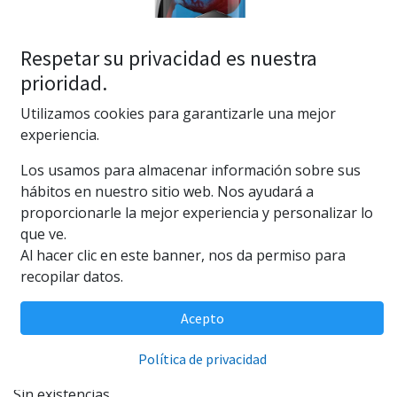
Respetar su privacidad es nuestra
prioridad.
Utilizamos cookies para garantizarle una mejor
experiencia.
Seachem Clarity 250ml
Los usamos para almacenar información sobre sus
(0 reseña)
hábitos en nuestro sitio web. Nos ayudará a
proporcionarle la mejor experiencia y personalizar lo
Seachem Clarity 250ml
que ve.
20,87
€
Al hacer clic en este banner, nos da permiso para
recopilar datos.
Acepto
AÑADIR AL CARRITO
Política de privacidad
Sin existencias.