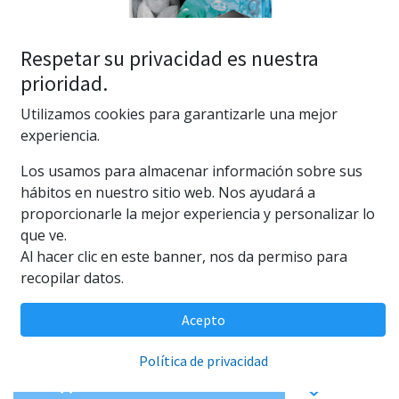
Respetar su privacidad es nuestra
prioridad.
Utilizamos cookies para garantizarle una mejor
experiencia.
Los usamos para almacenar información sobre sus
Seachem Matrix 1000ml
hábitos en nuestro sitio web. Nos ayudará a
proporcionarle la mejor experiencia y personalizar lo
(0 reseña)
que ve.
Matrix 1000ml
Al hacer clic en este banner, nos da permiso para
29,95
€
recopilar datos.
Acepto
Política de privacidad
AÑADIR AL CARRITO