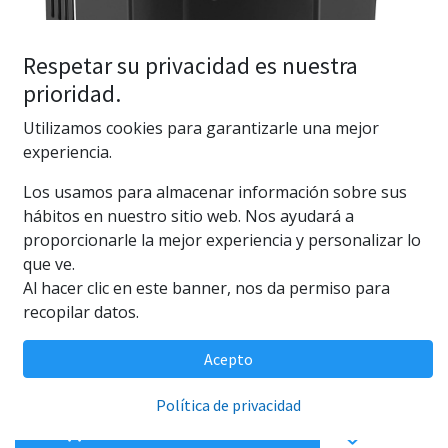
Respetar su privacidad es nuestra
prioridad.
Utilizamos cookies para garantizarle una mejor
experiencia.
Los usamos para almacenar información sobre sus
Seachem Tidal 35
hábitos en nuestro sitio web. Nos ayudará a
proporcionarle la mejor experiencia y personalizar lo
(0 reseña)
que ve.
Seachem Tidal 35
Al hacer clic en este banner, nos da permiso para
52,95
€
recopilar datos.
Acepto
Política de privacidad
AÑADIR AL CARRITO