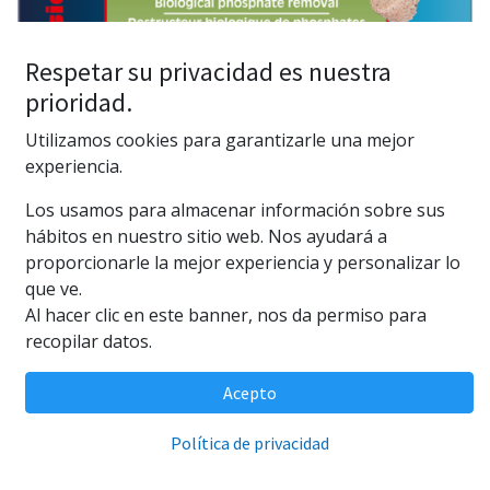
Respetar su privacidad es nuestra
prioridad.
Utilizamos cookies para garantizarle una mejor
experiencia.
Sera Siporax Algovec 35g
Los usamos para almacenar información sobre sus
(0 reseña)
hábitos en nuestro sitio web. Nos ayudará a
proporcionarle la mejor experiencia y personalizar lo
Sera Siporax Algovec 35g
que ve.
3,95
€
Al hacer clic en este banner, nos da permiso para
recopilar datos.
Acepto
AÑADIR AL CARRITO
Política de privacidad